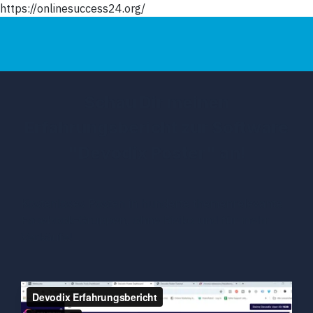
https://onlinesuccess24.org/
Schau Dir meinen
Erfahrungsbericht zur Software
"Devodix Poster" an!
Kostenloses Posten in hunderte themenrelevante
Facebook-Gruppen, ohne Risiko und für mehr
Verkäufe!