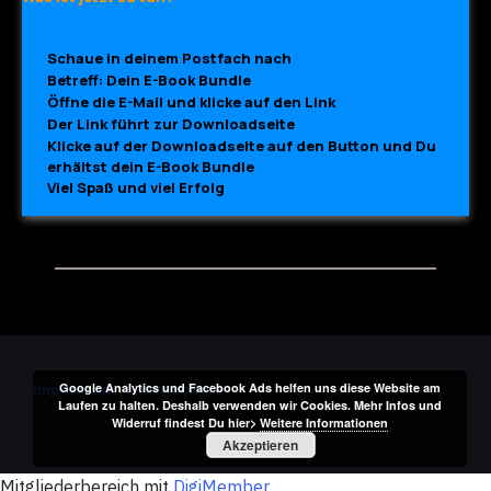
Schaue in deinem Postfach nach
Betreff: Dein E-Book Bundle
Öffne die E-Mail und klicke auf den Link
Der Link führt zur Downloadseite
Klicke auf der Downloadseite auf den Button und Du
erhältst dein E-Book Bundle
Viel Spaß und viel Erfolg
Impressum
I
Datenschutz
Google Analytics und Facebook Ads helfen uns diese Website am
Laufen zu halten. Deshalb verwenden wir Cookies. Mehr Infos und
Widerruf findest Du hier>
Weitere Informationen
Akzeptieren
Mitgliederbereich mit
DigiMember