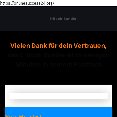
https://onlinesuccess24.org/
E-Book-Bundle
Vielen Dank für dein Vertrauen,
das E-Book Bundle ist in wenigen
Minuten in deinem Postfach
Was ist jetzt zu tun?