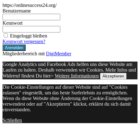
https://onlinesuccess24.org/
Benutzername
Kennwort
Eingeloggt bleiben
Kennwort vergessen?
Mitgliederbereich mit
DigiMember
Google Analytics und Facebook Ads helfen uns diese Website am
Laufen zu halten. Deshalb verwenden wir Cookies. Mehr Infos und
Widerruf findest Du hier>
Weitere Informationen
Akzeptieren
Die Cookie-Einstellungen auf dieser Website sind auf "Cookies
zulassen" eingestellt, um das beste Surferlebnis zu ermöglichen.
Wenn du diese Website ohne Änderung der Cookie-Einstellungen
verwendest oder auf "Akzeptieren" klickst, erklärst du sich damit
einverstanden.
Schließen