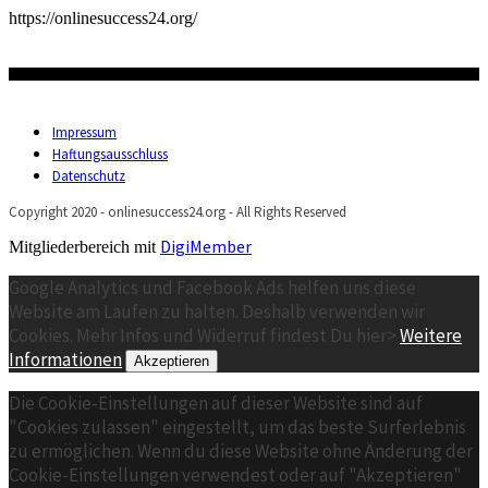
https://onlinesuccess24.org/
Impressum
Haftungsausschluss
Datenschutz
Copyright 2020 - onlinesuccess24.org - All Rights Reserved
DigiMember
Mitgliederbereich mit
Google Analytics und Facebook Ads helfen uns diese
Website am Laufen zu halten. Deshalb verwenden wir
Cookies. Mehr Infos und Widerruf findest Du hier>
Weitere
Informationen
Akzeptieren
Die Cookie-Einstellungen auf dieser Website sind auf
"Cookies zulassen" eingestellt, um das beste Surferlebnis
zu ermöglichen. Wenn du diese Website ohne Änderung der
Cookie-Einstellungen verwendest oder auf "Akzeptieren"