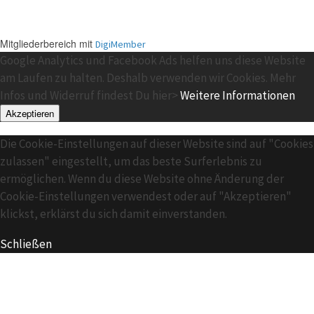
Mitgliederbereich mit
DigiMember
Google Analytics und Facebook Ads helfen uns diese Website
am Laufen zu halten. Deshalb verwenden wir Cookies. Mehr
Infos und Widerruf findest Du hier>
Weitere Informationen
Akzeptieren
Die Cookie-Einstellungen auf dieser Website sind auf "Cookies
zulassen" eingestellt, um das beste Surferlebnis zu
ermöglichen. Wenn du diese Website ohne Änderung der
Cookie-Einstellungen verwendest oder auf "Akzeptieren"
klickst, erklärst du sich damit einverstanden.
Schließen