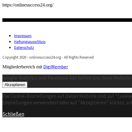
https://onlinesuccess24.org/
Impressum
Haftungsausschluss
Datenschutz
Copyright 2020 - onlinesuccess24.org - All Rights Reserved
DigiMember
Mitgliederbereich mit
Google Analytics und Facebook Ads helfen uns diese Website 
Akzeptieren
Die Cookie-Einstellungen auf dieser Website sind auf "Cooki
Einstellungen verwendest oder auf "Akzeptieren" klickst, erk
Schließen