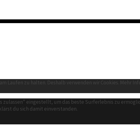
am Laufen zu halten. Deshalb verwenden wir Cookies. Mehr Inf
es zulassen" eingestellt, um das beste Surferlebnis zu ermög
lärst du sich damit einverstanden.