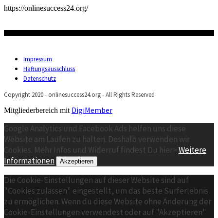
https://onlinesuccess24.org/
Impressum
Haftungsausschluss
Datenschutz
Copyright 2020 - onlinesuccess24.org - All Rights Reserved
DigiMember
Mitgliederbereich mit
Google Analytics und Facebook Ads helfen uns diese
Website am Laufen zu halten. Deshalb verwenden wir
Cookies. Mehr Infos und Widerruf findest Du hier>
Weitere
Informationen
Akzeptieren
Die Cookie-Einstellungen auf dieser Website sind auf
"Cookies zulassen" eingestellt, um das beste Surferlebnis
zu ermöglichen. Wenn du diese Website ohne Änderung der
Cookie-Einstellungen verwendest oder auf "Akzeptieren"