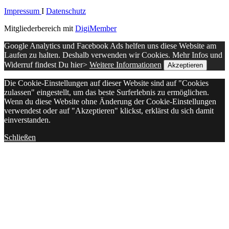
Impressum
I
Datenschutz
Mitgliederbereich mit
DigiMember
Google Analytics und Facebook Ads helfen uns diese Website am
Laufen zu halten. Deshalb verwenden wir Cookies. Mehr Infos und
Widerruf findest Du hier>
Weitere Informationen
Akzeptieren
Die Cookie-Einstellungen auf dieser Website sind auf "Cookies
zulassen" eingestellt, um das beste Surferlebnis zu ermöglichen.
Wenn du diese Website ohne Änderung der Cookie-Einstellungen
verwendest oder auf "Akzeptieren" klickst, erklärst du sich damit
einverstanden.
Schließen