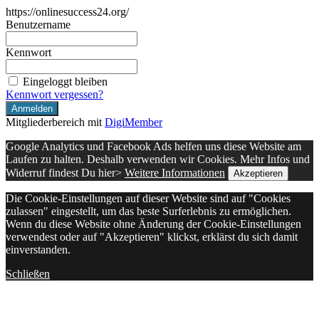
https://onlinesuccess24.org/
Benutzername
Kennwort
Eingeloggt bleiben
Kennwort vergessen?
Mitgliederbereich mit
DigiMember
Google Analytics und Facebook Ads helfen uns diese Website am
Laufen zu halten. Deshalb verwenden wir Cookies. Mehr Infos und
Widerruf findest Du hier>
Weitere Informationen
Akzeptieren
Die Cookie-Einstellungen auf dieser Website sind auf "Cookies
zulassen" eingestellt, um das beste Surferlebnis zu ermöglichen.
Wenn du diese Website ohne Änderung der Cookie-Einstellungen
verwendest oder auf "Akzeptieren" klickst, erklärst du sich damit
einverstanden.
Schließen