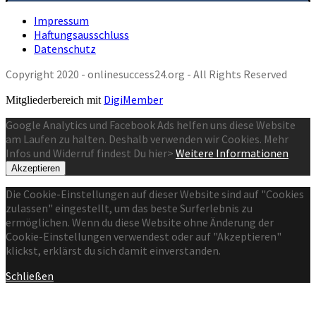
Impressum
Haftungsausschluss
Datenschutz
Copyright 2020 - onlinesuccess24.org - All Rights Reserved
DigiMember
Mitgliederbereich mit
Google Analytics und Facebook Ads helfen uns diese Website
am Laufen zu halten. Deshalb verwenden wir Cookies. Mehr
Infos und Widerruf findest Du hier>
Weitere Informationen
Akzeptieren
Die Cookie-Einstellungen auf dieser Website sind auf "Cookies
zulassen" eingestellt, um das beste Surferlebnis zu
ermöglichen. Wenn du diese Website ohne Änderung der
Cookie-Einstellungen verwendest oder auf "Akzeptieren"
klickst, erklärst du sich damit einverstanden.
Schließen