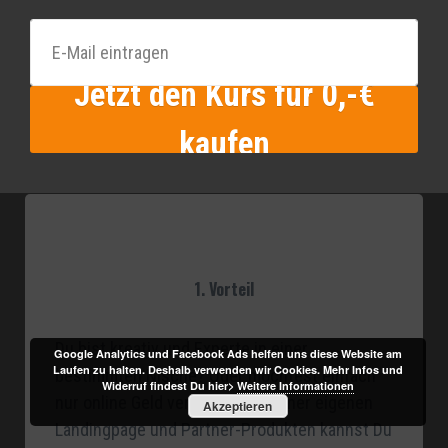
Jetzt den Kurs für 0,-€
kaufen
1. Vorteil
Du bist kreativ und Experte in einer
Google Analytics und Facebook Ads helfen uns diese Website am
Laufen zu halten. Deshalb verwenden wir Cookies. Mehr Infos und
bestimmten Nische? Oder möchtest einfach
Widerruf findest Du hier>
Weitere Informationen
nur online Geld verdienen. Mit einer eigenen
Akzeptieren
Landingpage und Partner-Produkten kannst Du