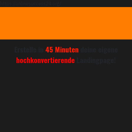
https://onlinesuccess24.org/
Erstelle in
45 Minuten
deine eigene
hochkonvertierende
Landingpage!