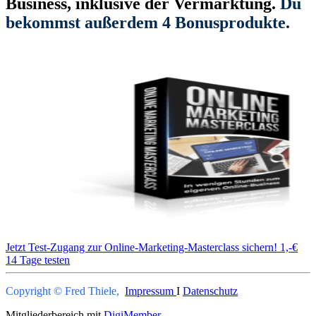
Business, inklusive der Vermarktung.
Du
bekommst außerdem 4 Bonusprodukte.
Jetzt Test-Zugang zur Online-Marketing-Masterclass sichern! 1,-€
14 Tage testen
Copyright © Fred Thiele,
Impressum
I
Datenschutz
Mitgliederbereich mit
DigiMember