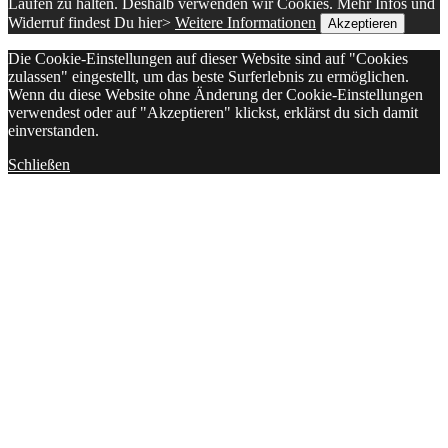
Laufen zu halten. Deshalb verwenden wir Cookies. Mehr Infos und
Widerruf findest Du hier>
Weitere Informationen
Akzeptieren
Die Cookie-Einstellungen auf dieser Website sind auf "Cookies
zulassen" eingestellt, um das beste Surferlebnis zu ermöglichen.
Wenn du diese Website ohne Änderung der Cookie-Einstellungen
verwendest oder auf "Akzeptieren" klickst, erklärst du sich damit
einverstanden.
Schließen