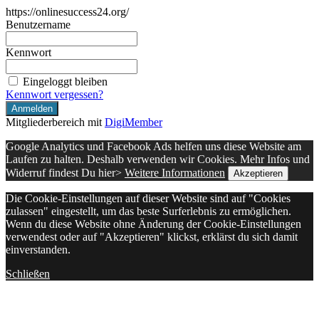
https://onlinesuccess24.org/
Benutzername
Kennwort
Eingeloggt bleiben
Kennwort vergessen?
Mitgliederbereich mit
DigiMember
Google Analytics und Facebook Ads helfen uns diese Website am
Laufen zu halten. Deshalb verwenden wir Cookies. Mehr Infos und
Widerruf findest Du hier>
Weitere Informationen
Akzeptieren
Die Cookie-Einstellungen auf dieser Website sind auf "Cookies
zulassen" eingestellt, um das beste Surferlebnis zu ermöglichen.
Wenn du diese Website ohne Änderung der Cookie-Einstellungen
verwendest oder auf "Akzeptieren" klickst, erklärst du sich damit
einverstanden.
Schließen