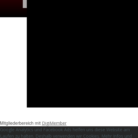
Impressum
Haftungsausschluss
Datenschutz
Copyright 2020 - onlinesuccess24.org - All
Rights Reserved
Mitgliederbereich mit
DigiMember
Google Analytics und Facebook Ads helfen uns diese Website am
Laufen zu halten. Deshalb verwenden wir Cookies. Mehr Infos und