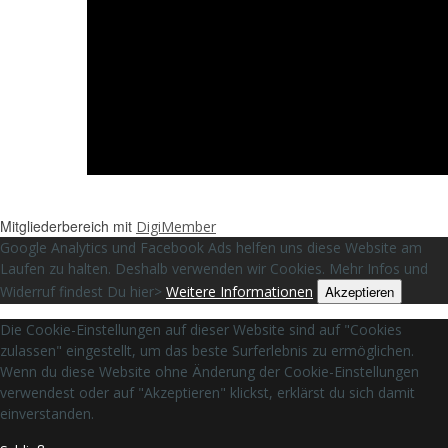
Impressum
Haftungsausschluss
Datenschutz
Copyright 2020 - onlinesuccess24.org - All
Rights Reserved
Mitgliederbereich mit
DigiMember
Google Analytics und Facebook Ads helfen uns diese Website am
Laufen zu halten. Deshalb verwenden wir Cookies. Mehr Infos und
Widerruf findest Du hier>
Weitere Informationen
Akzeptieren
Die Cookie-Einstellungen auf dieser Website sind auf "Cookies
zulassen" eingestellt, um das beste Surferlebnis zu ermöglichen.
Wenn du diese Website ohne Änderung der Cookie-Einstellungen
verwendest oder auf "Akzeptieren" klickst, erklärst du sich damit
einverstanden.