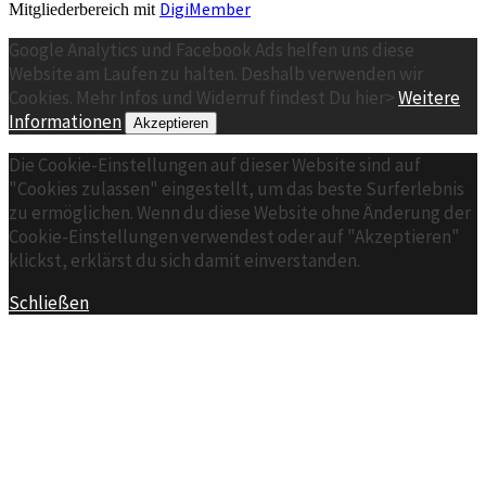
DigiMember
Mitgliederbereich mit
Google Analytics und Facebook Ads helfen uns diese
Website am Laufen zu halten. Deshalb verwenden wir
Cookies. Mehr Infos und Widerruf findest Du hier>
Weitere
Informationen
Akzeptieren
Die Cookie-Einstellungen auf dieser Website sind auf
"Cookies zulassen" eingestellt, um das beste Surferlebnis
zu ermöglichen. Wenn du diese Website ohne Änderung der
Cookie-Einstellungen verwendest oder auf "Akzeptieren"
klickst, erklärst du sich damit einverstanden.
Schließen