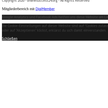
Copyright 2020 - onlinesuccess24.org - All Rights Reserved
DigiMember
Mitgliederbereich mit
Google Analytics und Facebook Ads helfen uns diese Website am Lau
Die Cookie-Einstellungen auf dieser Website sind auf "Cookies zula
oder auf "Akzeptieren" klickst, erklärst du sich damit einverstanden.
Schließen