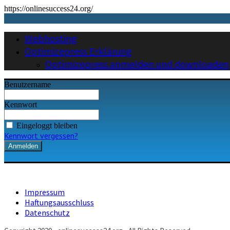
https://onlinesuccess24.org/
Webhosting
Optimizepress Erklärung
Optimizepress anmelden und downloaden
Benutzername
Kennwort
Eingeloggt bleiben
Kennwort vergessen?
Impressum
Haftungsausschluss
Datenschutz