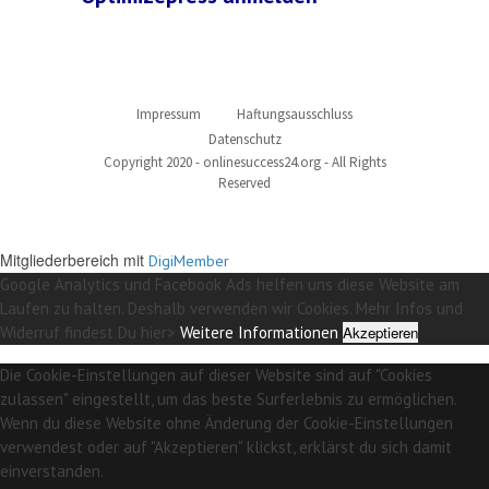
Impressum
Haftungsausschluss
Datenschutz
Copyright 2020 - onlinesuccess24.org - All Rights
Reserved
Mitgliederbereich mit
DigiMember
Google Analytics und Facebook Ads helfen uns diese Website am
Laufen zu halten. Deshalb verwenden wir Cookies. Mehr Infos und
Widerruf findest Du hier>
Weitere Informationen
Akzeptieren
Die Cookie-Einstellungen auf dieser Website sind auf "Cookies
zulassen" eingestellt, um das beste Surferlebnis zu ermöglichen.
Wenn du diese Website ohne Änderung der Cookie-Einstellungen
verwendest oder auf "Akzeptieren" klickst, erklärst du sich damit
einverstanden.