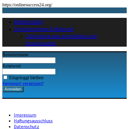
https://onlinesuccess24.org/
Webhosting
Optimizepress Erklärung
Optimizepress anmelden und
downloaden
Benutzername
Kennwort
Eingeloggt bleiben
Kennwort vergessen?
Impressum
Haftungsausschluss
Datenschutz