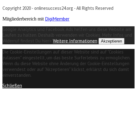
Copyright 2020 - onlinesuccess24.org - All Rights Reserved
DigiMember
Mitgliederbereich mit
Google Analytics und Facebook Ads helfen uns diese Website am
Laufen zu halten. Deshalb verwenden wir Cookies. Mehr Infos und
Widerruf findest Du hier>
Weitere Informationen
Akzeptieren
Die Cookie-Einstellungen auf dieser Website sind auf "Cookies
zulassen" eingestellt, um das beste Surferlebnis zu ermöglichen.
Wenn du diese Website ohne Änderung der Cookie-Einstellungen
verwendest oder auf "Akzeptieren" klickst, erklärst du sich damit
einverstanden.
Schließen