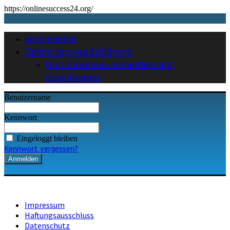
https://onlinesuccess24.org/
Webhosting
Optimizepress Erklärung
Optimizepress anmelden und
downloaden
Benutzername
Kennwort
Eingeloggt bleiben
Kennwort vergessen?
Impressum
Haftungsausschluss
Datenschutz