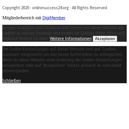
Copyright 2020 - onlinesuccess24.org - All Rights Reserved
DigiMember
Mitgliederbereich mit
Google Analytics und Facebook Ads helfen uns diese Website am
Laufen zu halten. Deshalb verwenden wir Cookies. Mehr Infos und
Widerruf findest Du hier>
Weitere Informationen
Akzeptieren
Die Cookie-Einstellungen auf dieser Website sind auf "Cookies
zulassen" eingestellt, um das beste Surferlebnis zu ermöglichen.
Wenn du diese Website ohne Änderung der Cookie-Einstellungen
verwendest oder auf "Akzeptieren" klickst, erklärst du sich damit
einverstanden.
Schließen