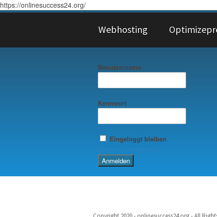
https://onlinesuccess24.org/
Webhosting
Optimizepr
Benutzername
Kennwort
Eingeloggt bleiben
Kennwort vergessen?
Copyright 2020 - onlinesuccess24.org - All Righ