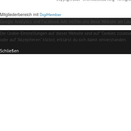
Mitgliederbereich mit
DigiMember
Google Analytics und Facebook Ads helfen uns diese Website am Lauf
Die Cookie-Einstellungen auf dieser Website sind auf "Cookies zulas
oder auf "Akzeptieren" klickst, erklärst du sich damit einverstanden.
Schließen