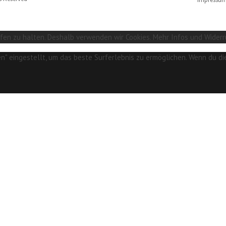
en zu halten. Deshalb verwenden wir Cookies. Mehr Infos und Widerr
sen" eingestellt, um das beste Surferlebnis zu ermöglichen. Wenn du