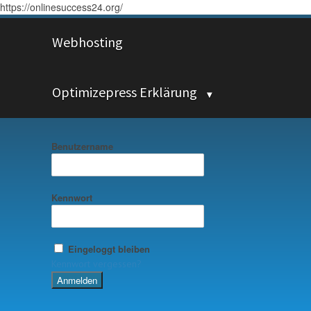
https://onlinesuccess24.org/
Webhosting
Optimizepress Erklärung
Benutzername
Kennwort
Eingeloggt bleiben
Kennwort vergessen?