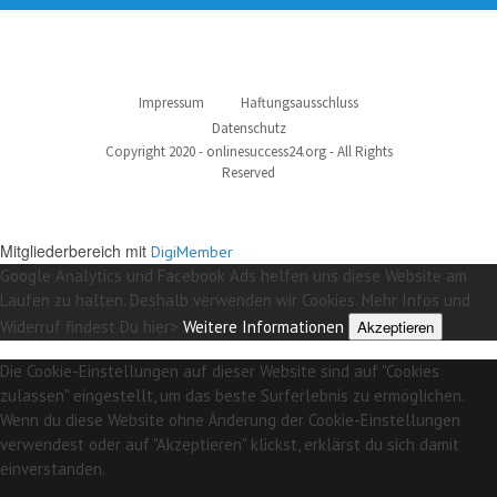
Impressum
Haftungsausschluss
Datenschutz
Copyright 2020 - onlinesuccess24.org - All Rights
Reserved
Mitgliederbereich mit
DigiMember
Google Analytics und Facebook Ads helfen uns diese Website am
Laufen zu halten. Deshalb verwenden wir Cookies. Mehr Infos und
Widerruf findest Du hier>
Weitere Informationen
Akzeptieren
Die Cookie-Einstellungen auf dieser Website sind auf "Cookies
zulassen" eingestellt, um das beste Surferlebnis zu ermöglichen.
Wenn du diese Website ohne Änderung der Cookie-Einstellungen
verwendest oder auf "Akzeptieren" klickst, erklärst du sich damit
einverstanden.