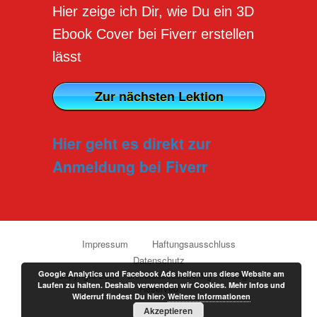
Hier zeige ich Dir, wie Du ein 3D
Ebook Cover bei Fiverr erstellen
lässt
Zur nächsten Lektion
Hier geht es direkt zur
Anmeldung bei Fiverr
Impressum
Haftungsausschluss
Datenschutz
Google Analytics und Facebook Ads helfen uns diese Website am
Copyright 2020 - onlinesuccess24.org - All Rights
Laufen zu halten. Deshalb verwenden wir Cookies. Mehr Infos und
Reserved
Widerruf findest Du hier>
Weitere Informationen
Akzeptieren