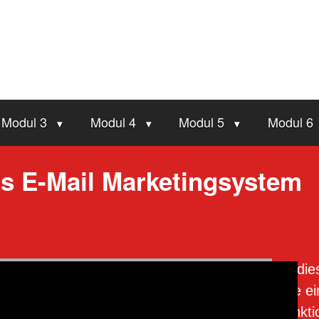
Modul 3
Modul 4
Modul 5
Modul 6
as E-Mail Marketingsystem
In die
wie e
funkti