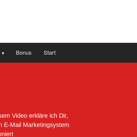
Bonus
Start
sem Video erkläre ich Dir,
in E-Mail Marketingsystem
oniert