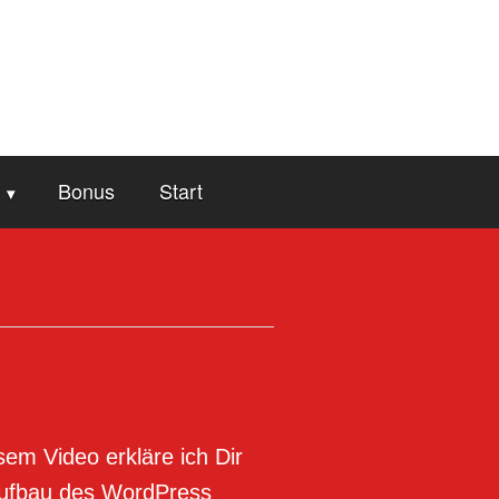
Bonus
Start
sem Video erkläre ich Dir
ufbau des WordPress